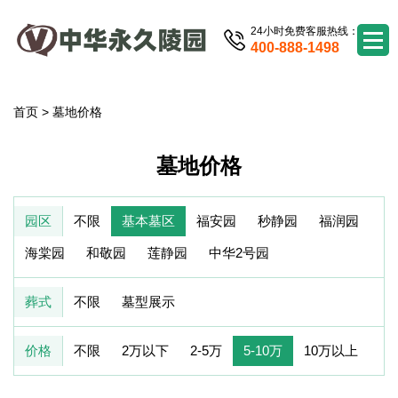
24小时免费客服热线：
400-888-1498
首页
>
墓地价格
墓地价格
园区
不限
基本墓区
福安园
秒静园
福润园
海棠园
和敬园
莲静园
中华2号园
葬式
不限
墓型展示
价格
不限
2万以下
2-5万
5-10万
10万以上