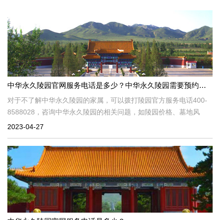
中华永久陵园官网服务电话是多少？中华永久陵园需要预约吗？
对于不了解中华永久陵园的家属，可以拨打陵园官方服务电话400-
8588028，咨询中华永久陵园的相关问题，如陵园价格、墓地风
水、墓地环境、墓地交通、售后服务、后续费等。在了解了中华永
2023-04-27
久陵园的方方面面之后，建议家属去墓地实地考察。毕竟，很多事
情需要家人亲身体验，才能知道真实事物的真实情况。这也是很多
家庭在购买墓地时实地考察墓地的主要原因。