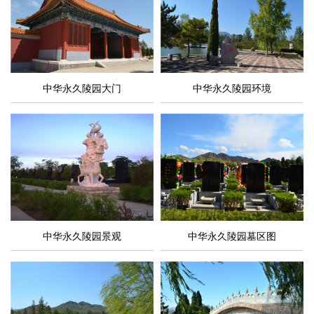
官厅中华永久陵园背靠燕山山脉龙宝山，面眺官厅湖水；西临
天漠旅游区，上谷郡遗址，官厅水库；东临八达岭长城旅游区；距
北京市中心只有1个小时车程，京藏、京礼高速直达，交通便捷。
中华永久陵园大门
中华永久陵园环境
2019年底京张高铁全线贯通，届时只需半小时就能到达园区。北京
880路公交车直通陵园。乘车沿途有居庸关长城，八达岭长城，北京
野生动物园等著名景区，使您在缅怀亲情，追思故人的同时放松心
情，感受自然。
官厅中华永久陵园一直以真挚温情的服务受到客户的信任与赞
喻，我们的销售服务人员实行全程陪同，情感化跟踪服务。陵园整
体设施齐全，园区工作人员规范统一。我们将以“庄重典雅的墓型，
中华永久陵园景观
中华永久陵园墓区图
真挚温情的服务，始终如一的承诺”，努力营造一个“生者慰藉，逝者
安息”的圣土。