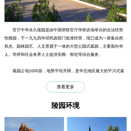
官厅中华永久陵园是由中国侨联官厅华侨农场举办的合法经营
性陵园，于一九九四年经民政部门批准经营，现已成为一座集自然
风光、园林园艺、人文景观于一体的大型公园式墓园，主要面向华
人、华侨和社会各界人士提供安葬、祭祀等综合服务。
墓园占地1000亩，地势平坦开阔，是华北地区最大的平川式墓
园。陵园总体建筑仿照清东西陵建筑风格，庄重典雅的陵门牌楼，
查看更多
气势如宏的大殿，稳健厚重的围墙，彰显着尊贵与泰然。墓园周围
自然隽秀，有万亩园林相映。墓区布局合理，融合古典建筑与现代
园林之美，墓碑造型各异、优雅大方：亭台楼榭相互呼应，苍松翠
陵园环境
柏生机盎然，石刻雕塑画龙点睛。中心广场日月湖公园，绿意葱
茏，波光潋滟。集山水之灵气，显日月之精华，演绎出恬静与超
然，延续着绚丽与永恒。