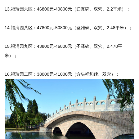
13.福瑞园六区：46800元-49800元（归真碑、双穴、2.2平米）；
14.福润园八区：47800元-50800元（圣雅碑、双穴、2.48平米）；
15.福润园九区：43800元-46800元（圣泽碑、双穴、2.478平
提交信息
米）；
16.福瑞园二区：38000元-41000元（方头祥和碑、双穴）；