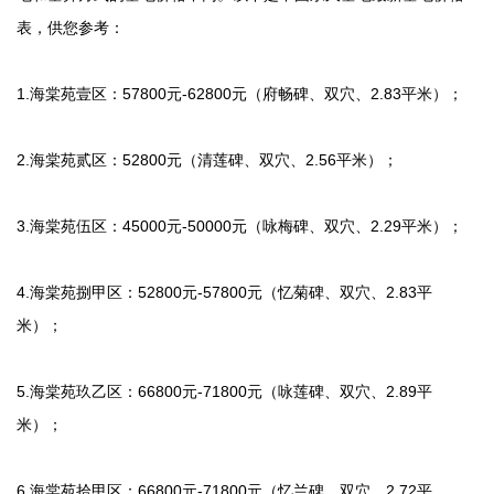
表，供您参考：
1.海棠苑壹区：57800元-62800元（府畅碑、双穴、2.83平米）；
2.海棠苑贰区：52800元（清莲碑、双穴、2.56平米）；
3.海棠苑伍区：45000元-50000元（咏梅碑、双穴、2.29平米）；
4.海棠苑捌甲区：52800元-57800元（忆菊碑、双穴、2.83平
米）；
5.海棠苑玖乙区：66800元-71800元（咏莲碑、双穴、2.89平
米）；
6.海棠苑拾甲区：66800元-71800元（忆兰碑、双穴、2.72平