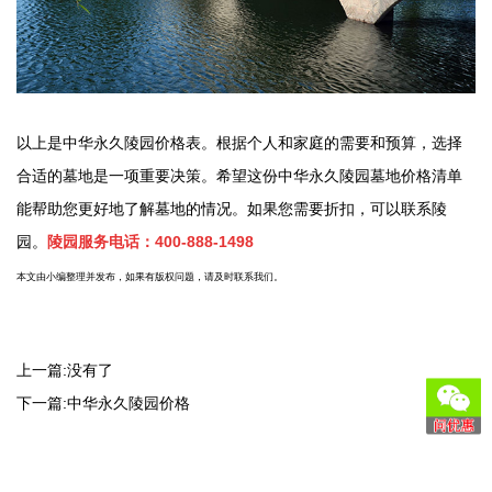
以上是
中华永久陵园
价格表。根据个人和家庭的需要和预算，选择
合适的墓地是一项重要决策。希望这份中华永久陵园墓地价格清单
能帮助您更好地了解墓地的情况。如果您需要折扣，可以联系陵
园。
陵园服务电话：400-888-1498
本文由小编整理并发布，如果有版权问题，请及时联系我们。
上一篇:没有了
下一篇:中华永久陵园价格