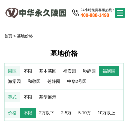
24小时免费客服热线：
400-888-1498
首页
>
墓地价格
墓地价格
园区
不限
基本墓区
福安园
秒静园
福润园
海棠园
和敬园
莲静园
中华2号园
葬式
不限
墓型展示
价格
不限
2万以下
2-5万
5-10万
10万以上