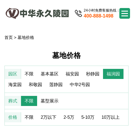
24小时免费客服热线：
400-888-1498
首页
>
墓地价格
墓地价格
园区
不限
基本墓区
福安园
秒静园
福润园
海棠园
和敬园
莲静园
中华2号园
葬式
不限
墓型展示
价格
不限
2万以下
2-5万
5-10万
10万以上