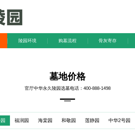
陵园环境
购墓流程
骨灰寄存
墓地价格
官厅中华永久陵园选墓电话：400-888-1498
静园
福润园
海棠园
和敬园
莲静园
中华2号园