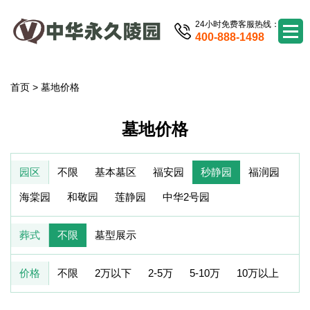
24小时免费客服热线：
400-888-1498
首页
>
墓地价格
墓地价格
园区
不限
基本墓区
福安园
秒静园
福润园
海棠园
和敬园
莲静园
中华2号园
葬式
不限
墓型展示
价格
不限
2万以下
2-5万
5-10万
10万以上