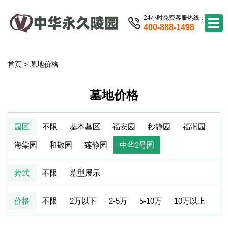
24小时免费客服热线：
400-888-1498
首页
>
墓地价格
墓地价格
园区
不限
基本墓区
福安园
秒静园
福润园
海棠园
和敬园
莲静园
中华2号园
葬式
不限
墓型展示
价格
不限
2万以下
2-5万
5-10万
10万以上