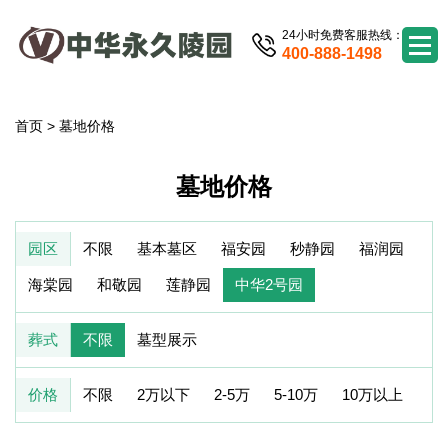
24小时免费客服热线：
400-888-1498
首页
>
墓地价格
墓地价格
园区
不限
基本墓区
福安园
秒静园
福润园
海棠园
和敬园
莲静园
中华2号园
葬式
不限
墓型展示
价格
不限
2万以下
2-5万
5-10万
10万以上